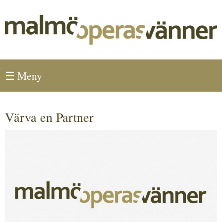
Hoppa till huvudinnehåll
Huvudmeny
☰ Meny
Värva en Partner