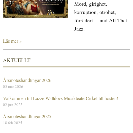
Mord, girighet,
korruption, otrohet,
förräderi… and All That
Jazz.
Läs mer »
AKTUELLT
Årsmöteshandlingar 2026
05 mar 2026
Välkommen till Lazze Walldovs MusikteaterCirkel till hösten!
02 jun 2025
Årsmöteshandlingar 2025
18 feb 2025