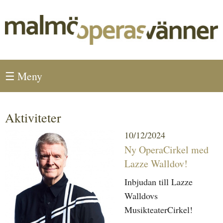
Hoppa till huvudinnehåll
Huvudmeny
☰ Meny
Aktiviteter
10/12/2024
Ny OperaCirkel med
Lazze Walldov!
Inbjudan till Lazze
Walldovs
MusikteaterCirkel!